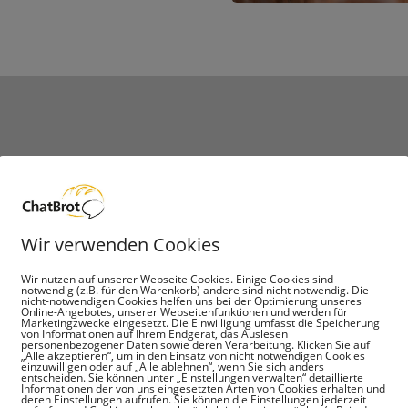
Eigenschaften
Wir verwenden Cookies

Wir nutzen auf unserer Webseite Cookies. Einige Cookies sind
notwendig (z.B. für den Warenkorb) andere sind nicht notwendig. Die
nicht-notwendigen Cookies helfen uns bei der Optimierung unseres
Online-Angebotes, unserer Webseitenfunktionen und werden für
Marketingzwecke eingesetzt. Die Einwilligung umfasst die Speicherung
von Informationen auf Ihrem Endgerät, das Auslesen
Perfekte Textur
personenbezogener Daten sowie deren Verarbeitung. Klicken Sie auf
„Alle akzeptieren“, um in den Einsatz von nicht notwendigen Cookies
einzuwilligen oder auf „Alle ablehnen“, wenn Sie sich anders
Die Kruste unseres Brotes ist knusprig
entscheiden. Sie können unter „Einstellungen verwalten“ detaillierte
Informationen der von uns eingesetzten Arten von Cookies erhalten und
und goldbraun, während das Innere
deren Einstellungen aufrufen. Sie können die Einstellungen jederzeit